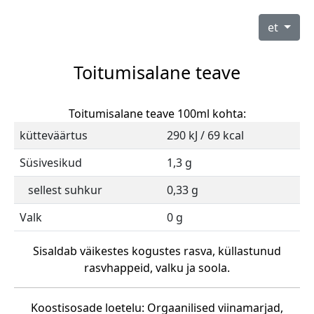
et
Toitumisalane teave
Toitumisalane teave 100ml kohta:
kütteväärtus
290 kJ / 69 kcal
Süsivesikud
1,3 g
sellest suhkur
0,33 g
Valk
0 g
Sisaldab väikestes kogustes rasva, küllastunud
rasvhappeid, valku ja soola.
Koostisosade loetelu: Orgaanilised viinamarjad,