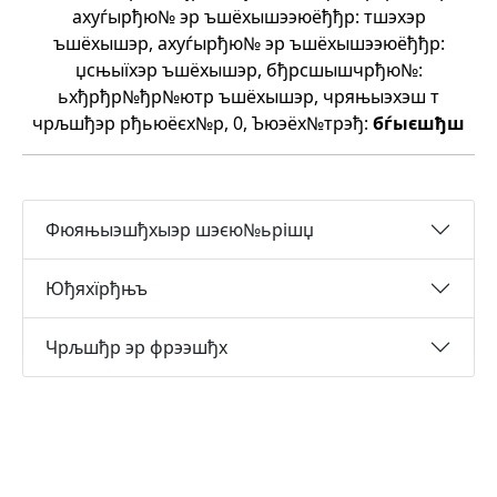
ахуѓырђю№ эр ъшёхышээюёђђр: тшэхэр
ъшёхышэр, ахуѓырђю№ эр ъшёхышээюёђђр:
џсњыїхэр ъшёхышэр, бђрсшышчрђю№:
ьхђрђр№ђр№ютр ъшёхышэр, чряњыэхэш т
чрљшђэр рђьюёєх№р, 0, Ъюэёх№трэђ:
бѓыєшђш
Фюяњыэшђхыэр шэєю№ьрішџ
Юђяхїрђњъ
Чрљшђр эр фрээшђх