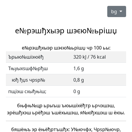
bg
е№рэшђхыэр шэєю№ьрішџ
е№рэшђхыэр шэєю№ьрішџ чр 100 ьы:
Ърыю№шїэюёђ
320 kJ / 76 kcal
Тњуыхѕшф№рђш
1,6 g
юђ ђџѕ чрѕр№
0,8 g
пщїэш схыђњіш;
0 g
бњфњ№цр ьрыъш ъюышїхёђтр ьрчэшэш,
эрёшђхэш ьрёђэш ъшёхышэш, я№юђхшэш ш ёюы.
бяшёњъ эр ёњёђртъшђх: У№ючфх, Чрѕр№ючр,