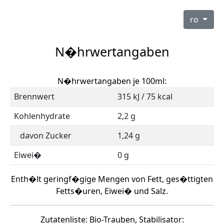
ro
N�hrwertangaben
N�hrwertangaben je 100ml:
Brennwert
315 kJ / 75 kcal
Kohlenhydrate
2,2 g
davon Zucker
1,24 g
Eiwei�
0 g
Enth�lt geringf�gige Mengen von Fett, ges�ttigten
Fetts�uren, Eiwei� und Salz.
Zutatenliste: Bio-Trauben, Stabilisator: