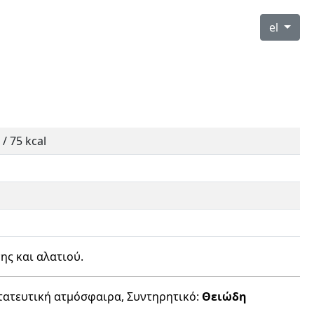
el
 / 75 kcal
g
ης και αλατιού.
τατευτική ατμόσφαιρα, Συντηρητικό:
Θειώδη