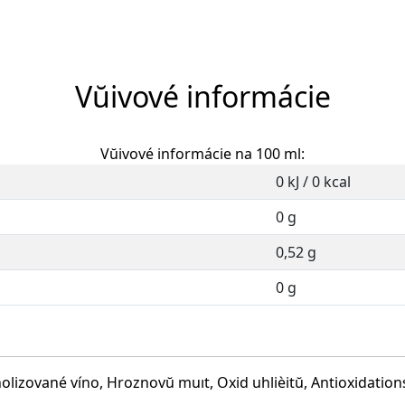
Vŭivové informácie
Vŭivové informácie na 100 ml:
0 kJ / 0 kcal
0 g
0,52 g
0 g
olizované víno, Hroznovŭ muıt, Oxid uhlièitŭ, Antioxidation