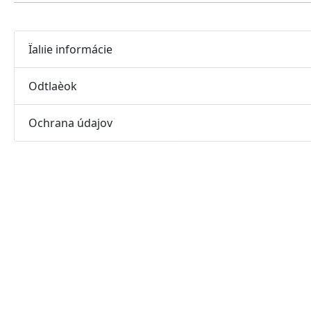
Ïalıie informácie
Odtlaèok
Ochrana údajov