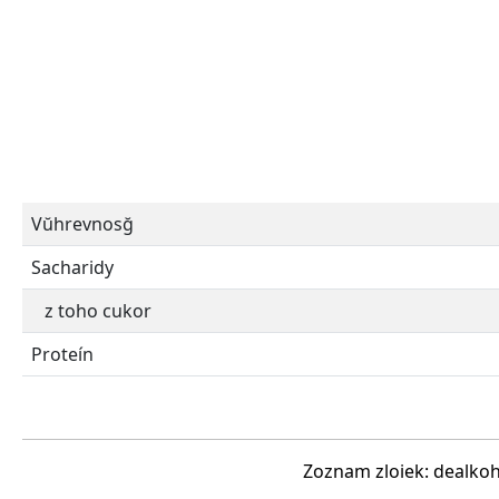
Vŭhrevnosğ
Sacharidy
z toho cukor
Proteín
Zoznam zloiek: dealkoh