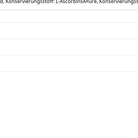
d, Konservierungsstoff: L-AscorbinsÃ¤ure, Konservierungss