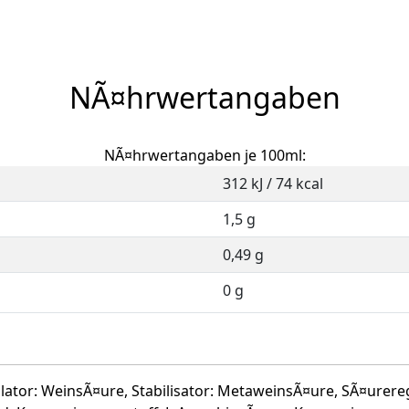
NÃ¤hrwertangaben
NÃ¤hrwertangaben je 100ml:
312 kJ / 74 kcal
1,5 g
0,49 g
0 g
lator: WeinsÃ¤ure, Stabilisator: MetaweinsÃ¤ure, SÃ¤urere