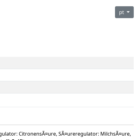
pt
gulator: CitronensÃ¤ure, SÃ¤ureregulator: MilchsÃ¤ure,