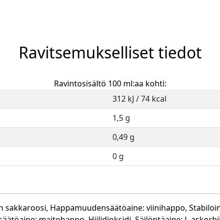
Ravitsemukselliset tiedot
Ravintosisältö 100 ml:aa kohti:
312 kJ / 74 kcal
1,5 g
0,49 g
0 g
en sakkaroosi, Happamuudensäätöaine: viinihappo, Stabilo
öaine: maitohappo, Hiilidioksidi, Säilöntäaine: L-askorbii