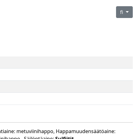
fi
intiaine: metuviinihappo, Happamuudensäätöaine:
nihappo., Säilöntäaine:
Sulfiitit