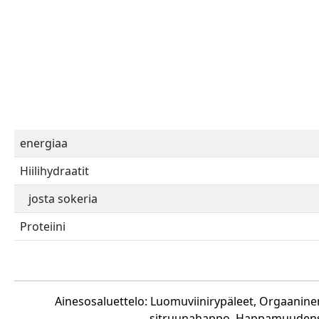
energiaa
Hiilihydraatit
josta sokeria
Proteiini
Ainesosaluettelo: Luomuviinirypäleet, Orgaanin
sitruunahappo, Happamuudensäät