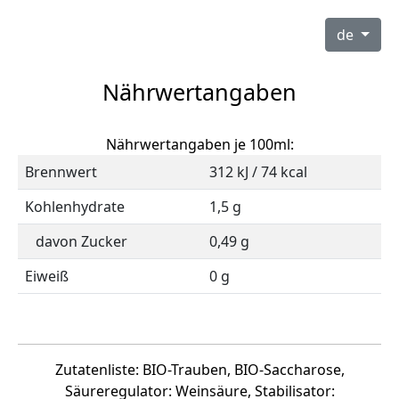
de
Nährwertangaben
Nährwertangaben je 100ml:
Brennwert
312 kJ / 74 kcal
Kohlenhydrate
1,5 g
davon Zucker
0,49 g
Eiweiß
0 g
Zutatenliste: BIO-Trauben, BIO-Saccharose,
Säureregulator: Weinsäure, Stabilisator: